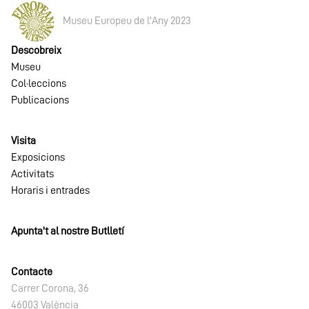
Museu Europeu de l'Any 2023
Descobreix
Museu
Col·leccions
Publicacions
Visita
Exposicions
Activitats
Horaris i entrades
Apunta't al nostre Butlletí
Contacte
Carrer Corona, 36
46003 València