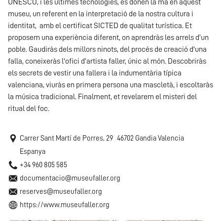
UNESCO, i les últimes tecnologies, es donen la mà en aquest
museu, un referent en la interpretació de la nostra cultura i
identitat, amb el certificat SICTED de qualitat turística. Et
proposem una experiència diferent, on aprendràs les arrels d’un
poble. Gaudiràs dels millors ninots, del procés de creació d'una
falla, coneixeràs l'ofici d’artista faller, únic al món. Descobriràs
els secrets de vestir una fallera i la indumentària típica
valenciana, viuràs en primera persona una mascletà, i escoltaràs
la música tradicional. Finalment, et revelarem el misteri del
ritual del foc.
Carrer Sant Martí de Porres, 29
46702
Gandia
Valencia
Espanya
+34 960 805 585
documentacio@museufaller.org
reserves@museufaller.org
https://www.museufaller.org