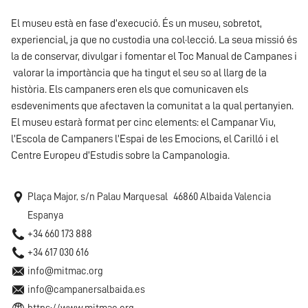
El museu està en fase d’execució. És un museu, sobretot,
experiencial, ja que no custodia una col·lecció. La seua missió és
la de conservar, divulgar i fomentar el Toc Manual de Campanes i
valorar la importància que ha tingut el seu so al llarg de la
història. Els campaners eren els que comunicaven els
esdeveniments que afectaven la comunitat a la qual pertanyien.
El museu estarà format per cinc elements: el Campanar Viu,
l’Escola de Campaners l’Espai de les Emocions, el Carilló i el
Centre Europeu d’Estudis sobre la Campanologia.
Plaça Major, s/n Palau Marquesal
46860
Albaida
Valencia
Espanya
+34 660 173 888
+34 617 030 616
info@mitmac.org
info@campanersalbaida.es