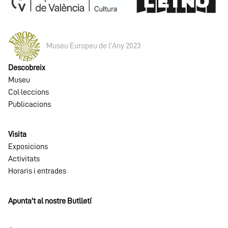
Museu Europeu de l'Any 2023
Descobreix
Museu
Col·leccions
Publicacions
Visita
Exposicions
Activitats
Horaris i entrades
Apunta't al nostre Butlletí