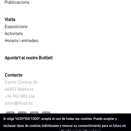
Publicacions
Visita
Exposicions
Activitats
Horaris i entrades
Apunta't al nostre Butlletí
Contacte
Carrer Corona, 36
46003 València
+34 963 883 614
letno@dival.es
Si elige "ACEPTAR TODO", acepta el uso de todas las cookies. Puede aceptar y
rechazar tipos de cookies individuales y revocar su consentimiento para el futuro en