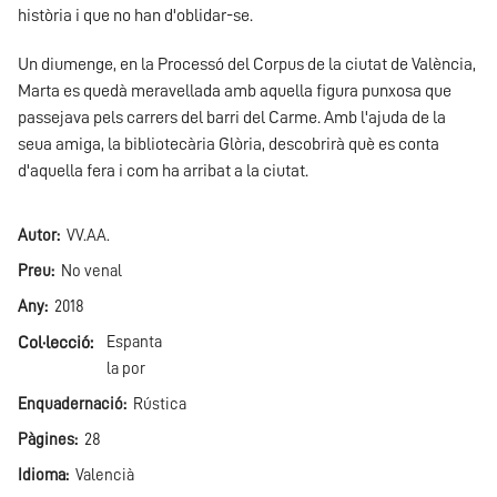
història i que no han d'oblidar-se.
Un diumenge, en la Processó del Corpus de la ciutat de València,
Marta es quedà meravellada amb aquella figura punxosa que
passejava pels carrers del barri del Carme. Amb l'ajuda de la
seua amiga, la bibliotecària Glòria, descobrirà què es conta
d'aquella fera i com ha arribat a la ciutat.
Autor
VV.AA.
Preu
No venal
Any
2018
Col·lecció
Espanta
la por
Enquadernació
Rústica
Pàgines
28
Idioma
Valencià