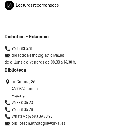
Lectures recomanades
Didàctica - Educació
963 883 578
didactica.etnologia@dival.es
de dilluns a divendres de 08:30 a 14:30 h.
Biblioteca
c/ Corona, 36
46003 Valencia
Espanya
96 388 36 23
96 388 36 28
WhatsApp: 683 39 73 98
biblioteca.etnologia@dival.es