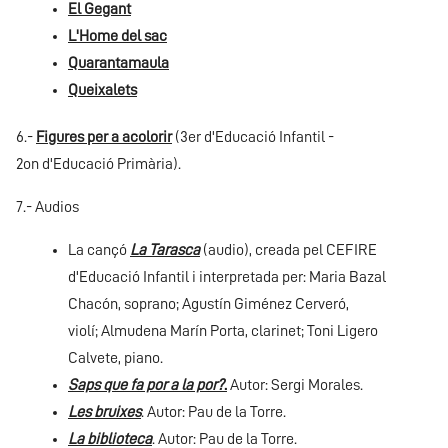
El Gegant
L'Home del sac
Quarantamaula
Queixalets
6.-
Figures per a acolorir
(3er d'Educació Infantil -
2on d'Educació Primària).
7.- Audios
La cançó
La Tarasca
(audio), creada pel CEFIRE
d'Educació Infantil i interpretada per: Maria Bazal
Chacón, soprano; Agustín Giménez Cerveró,
violí; Almudena Marín Porta, clarinet; Toni Ligero
Calvete, piano.
Saps que fa por a la por?
.
Autor: Sergi Morales.
Les bruixes
. Autor: Pau de la Torre.
La biblioteca
. Autor: Pau de la Torre.