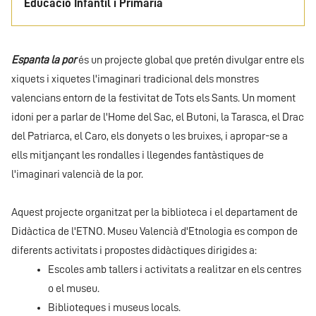
Educació Infantil i Primària
Espanta la por
és un projecte global que pretén divulgar entre els
xiquets i xiquetes l'imaginari tradicional dels monstres
valencians entorn de la festivitat de Tots els Sants. Un moment
idoni per a parlar de l'Home del Sac, el Butoni, la Tarasca, el Drac
del Patriarca, el Caro, els donyets o les bruixes, i apropar-se a
ells mitjançant les rondalles i llegendes fantàstiques de
l'imaginari valencià de la por.
Aquest projecte organitzat per la biblioteca i el departament de
Didàctica de l'ETNO. Museu Valencià d'Etnologia es compon de
diferents activitats i propostes didàctiques dirigides a:
Escoles amb tallers i activitats a realitzar en els centres
o el museu.
Biblioteques i museus locals.