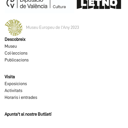
Museu Europeu de l'Any 2023
Descobreix
Museu
Col·leccions
Publicacions
Visita
Exposicions
Activitats
Horaris i entrades
Apunta't al nostre Butlletí