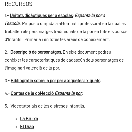
RECURSOS
1.-
Unitats didàctiques per a escoles
:
Espanta la por a
l'escola.
Proposta dirigida a al·lumnat i professorat en la qual es
treballen els personatges tradicionals de la por en tots els cursos
d'Infantil i Primaria i en totes les àrees de coneixement.
2.-
Descripció de personatges
. En eixe document podreu
conèixer les característiques de cadascún dels personatges de
l'imaginari valencià de la por.
3.-
Bibliografia sobre la por per a xiquetes i xiquets
.
4.-
Contes de la col·lecció
Espanta la por
.
5.- Videotutorials de les disfreses infantils.
La Bruixa
El Drac