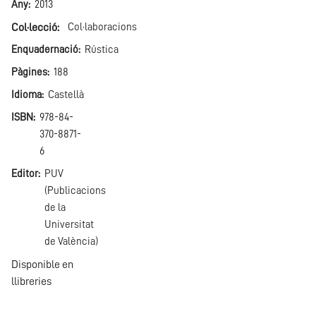
Any
2013
Col·lecció
Col·laboracions
Enquadernació
Rústica
Pàgines
188
Idioma
Castellà
ISBN
978-84-
370-8871-
6
Editor
PUV
(Publicacions
de la
Universitat
de València)
Disponible en
llibreries