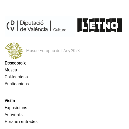
Museu Europeu de l'Any 2023
Descobreix
Museu
Col·leccions
Publicacions
Visita
Exposicions
Activitats
Horaris i entrades