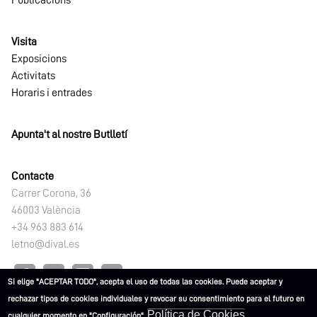
Publicacions
Visita
Exposicions
Activitats
Horaris i entrades
Apunta't al nostre Butlletí
Contacte
Carrer Corona, 36
46003 València
+34 963 883 614
letno@dival.es
Si elige "ACEPTAR TODO", acepta el uso de todas las cookies. Puede aceptar y
rechazar tipos de cookies individuales y revocar su consentimiento para el futuro en
Política de Cookies
cualquier momento en "Configuración".