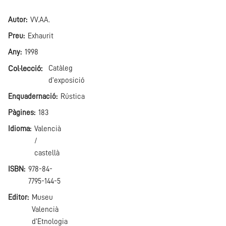
Autor
VV.AA.
Preu
Exhaurit
Any
1998
Col·lecció
Catàleg
d'exposició
Enquadernació
Rústica
Pàgines
183
Idioma
Valencià
/
castellà
ISBN
978-84-
7795-144-5
Editor
Museu
Valencià
d'Etnologia