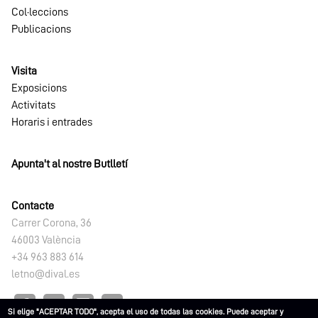
Col·leccions
Publicacions
Visita
Exposicions
Activitats
Horaris i entrades
Apunta't al nostre Butlletí
Contacte
Carrer Corona, 36
46003 València
+34 963 883 614
letno@dival.es
Si elige "ACEPTAR TODO", acepta el uso de todas las cookies. Puede aceptar y