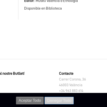
Editor
Museu Valencià d'Etnologia
Disponible en Biblioteca
l nostre Butlletí
Contacte
Carrer Corona, 36
46003 València
+34 963 883 614
letno@dival.es
Aceptar Todo
Denegar Todo