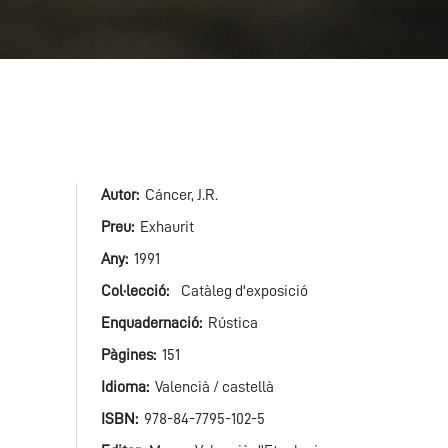
Autor
Cáncer, J.R.
Preu
Exhaurit
Any
1991
Col·lecció
Catàleg d'exposició
Enquadernació
Rústica
Pàgines
151
Idioma
Valencià / castellà
ISBN
978-84-7795-102-5