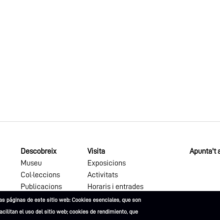
Descobreix
Visita
Apunta't a
Museu
Exposicions
Col·leccions
Activitats
Publicacions
Horaris i entrades
as páginas de este sitio web: Cookies esenciales, que son
facilitan el uso del sitio web; cookies de rendimiento, que