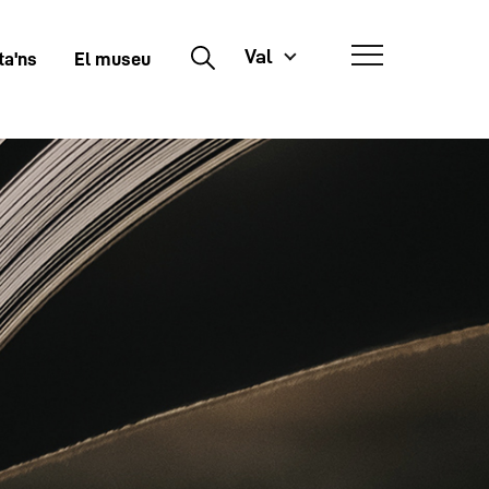
Val
Buscar
ta'ns
El museu