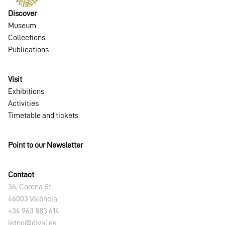
Discover
Museum
Collections
Publications
Visit
Exhibitions
Activities
Timetable and tickets
Point to our Newsletter
Contact
36, Corona St.
46003 València
+34 963 883 614
letno@dival.es