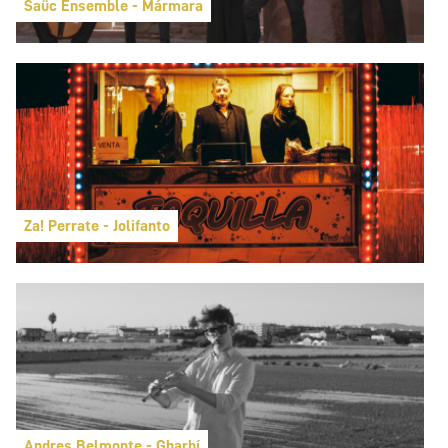
Saüc Ensemble - Mármara
Za! Perrate - Jolifanto
Andres Belmonte - Gharbí