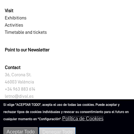
Visit
Exhibitions
Activities
Timetable and tickets
Point to our Newsletter
Contact
36, Corona St.
46003 València
+34 963 883 614
letno@dival.es
Si elige "ACEPTAR TODO", acepta el uso de todas las cookies. Puede aceptar y
rechazar tipos de cookies individuales y revocar su consentimiento para el futuro en
Política de Cookies
cualquier momento en "Configuración".
Aceptar Todo
Denegar Todo
L'ETNO. Museu Valencià d'Etnologia 2021