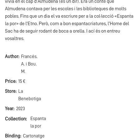
vivia en el cap d’Almudena (és un dir). Era un conte que
Almudena contava per les escoles i les biblioteques de molts
pobles. Fins que un dia el va escriure per a la col·lecció «Espanta
la por» de l’Etno. Però, com a bon espantacriatures, l’Home del
Sac ha de seguir rodant de boca a orella. I ací és on entreu
vosaltres.
Author
Francés,
A. i Bou,
M.
Price
15 €
Store
La
Benebotiga
Year
2023
Collection
Espanta
la por
Binding
Cartonatge