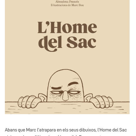
Abans que Marc l’atrapara en els seus dibuixos, l’Home del Sac