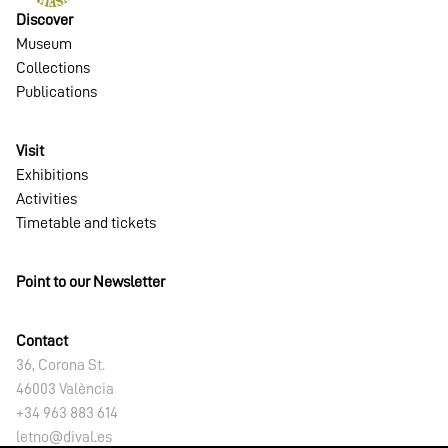
Discover
Museum
Collections
Publications
Visit
Exhibitions
Activities
Timetable and tickets
Point to our Newsletter
Contact
36, Corona St.
46003 València
+34 963 883 614
letno@dival.es