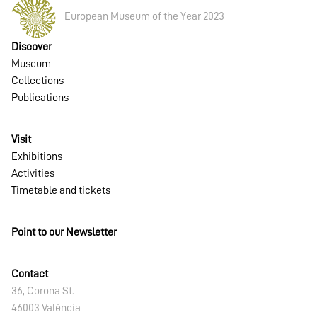
European Museum of the Year 2023
Discover
Museum
Collections
Publications
Visit
Exhibitions
Activities
Timetable and tickets
Point to our Newsletter
Contact
36, Corona St.
46003 València