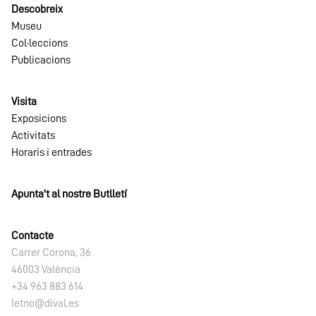
Descobreix
Museu
Col·leccions
Publicacions
Visita
Exposicions
Activitats
Horaris i entrades
Apunta't al nostre Butlletí
Contacte
Carrer Corona, 36
46003 València
+34 963 883 614
letno@dival.es