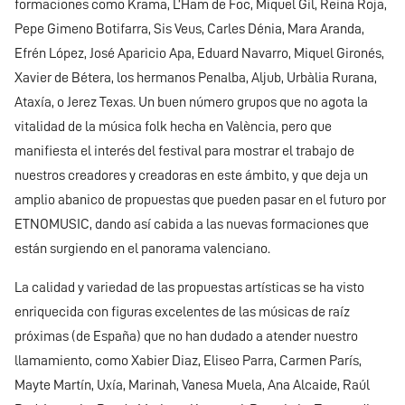
formaciones como Krama, L’Ham de Foc, Miquel Gil, Reina Roja,
Pepe Gimeno Botifarra, Sis Veus, Carles Dénia, Mara Aranda,
Efrén López, José Aparicio Apa, Eduard Navarro, Miquel Gironés,
Xavier de Bétera, los hermanos Penalba, Aljub, Urbàlia Rurana,
Ataxía, o Jerez Texas. Un buen número grupos que no agota la
vitalidad de la música folk hecha en València, pero que
manifiesta el interés del festival para mostrar el trabajo de
nuestros creadores y creadoras en este ámbito, y que deja un
amplio abanico de propuestas que pueden pasar en el futuro por
ETNOMUSIC, dando así cabida a las nuevas formaciones que
están surgiendo en el panorama valenciano.
La calidad y variedad de las propuestas artísticas se ha visto
enriquecida con figuras excelentes de las músicas de raíz
próximas (de España) que no han dudado a atender nuestro
llamamiento, como Xabier Diaz, Eliseo Parra, Carmen París,
Mayte Martín, Uxía, Marinah, Vanesa Muela, Ana Alcaide, Raúl