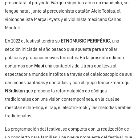
presentará el proyecto
Nio
que significa alma en mandinka, su
lengua natal, junto al percusionista catalán Aleix Tobias, el
violonchelista Marçal Ayats y el violinista mexicano Carlos
Monfort.
En 2022 el festival tendrá su
ETNOMUSIC PERIFÉRIC
, una
sección iniciada el año pasado que apuesta para ampliar
públicos y proponer nuevos formatos. En la presente edición
contamos con
Maui
una cantactriz de Utrera que lleva al
espectador a mundos insólitos a través del caleidoscopio de sus
canciones cantadas y contadas; y con el grupo franco-marroquí
N3rdistan
que propone la reformulación de códigos
tradicionales con una visión contemporánea, en la cual se
mezclan el hip-hop, el rap, el electro-rock y las melodías árabes
tradicionales.
La programación del festival se completa con la realización de
un concierto para familias, una nueva propuesta del festival, que