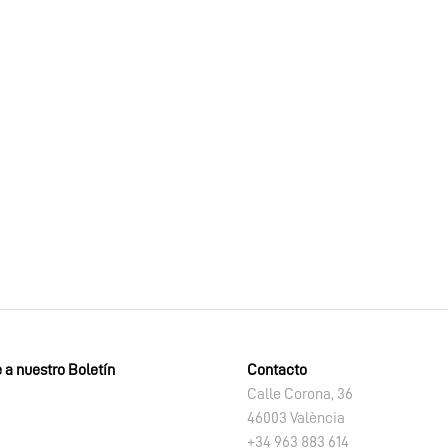
 a nuestro Boletín
Contacto
Calle Corona, 36
46003 València
+34 963 883 614