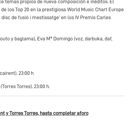
ce temas propios de nueva composición e inéditos. El
de los Top 20 en la prestigiosa World Music Chart Europe
disc de fusió i mestissatge’ en los IV Premis Carles
 laouto y baglama), Eva Mª Domingo (voz, darbuka, daf,
airent). 23:00 h
orres Torres). 23:00 h.
ent y Torres Torres, hasta completar aforo