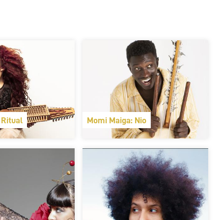
 Ritual
Momi Maiga: Nio