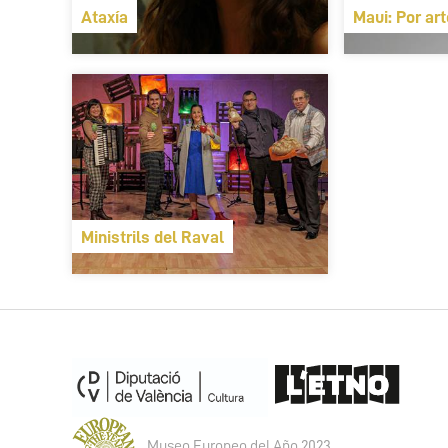
Ataxía
Maui: Por ar
Ministrils del Raval
Museo Europeo del Año 2023