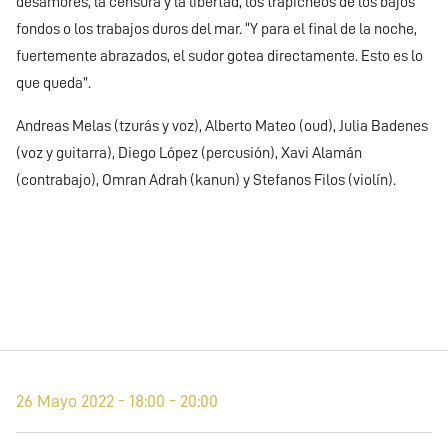
desamores, la censura y la libertad, los trapicheos de los bajos
fondos o los trabajos duros del mar. “Y para el final de la noche,
fuertemente abrazados, el sudor gotea directamente. Esto es lo
que queda”.
Andreas Melas (tzurás y voz), Alberto Mateo (oud), Julia Badenes
(voz y guitarra), Diego López (percusión), Xavi Alamán
(contrabajo), Omran Adrah (kanun) y Stefanos Filos (violín).
26 Mayo 2022 - 18:00 - 20:00