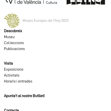
Museu Europeu de l'Any 2023
Descobreix
Museu
Col·leccions
Publicacions
Visita
Exposicions
Activitats
Horaris i entrades
Apunta't al nostre Butlletí
Contacte