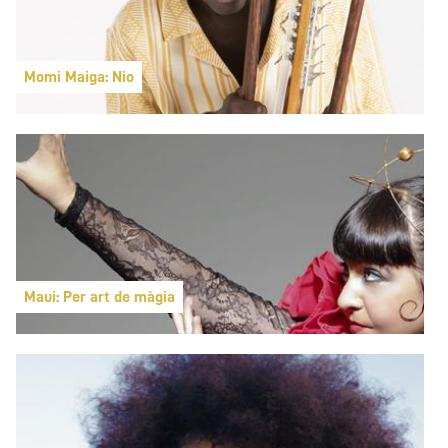
Momi Maiga: Nio
Maui: Per art de màgia