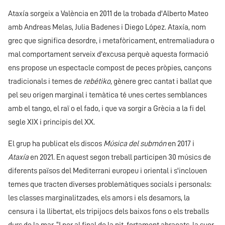
Ataxía sorgeix a València en 2011 de la trobada d'Alberto Mateo
amb Andreas Melas, Julia Badenes i Diego López. Ataxía, nom
grec que significa desordre, i metafòricament, entremaliadura o
mal comportament serveix d'excusa perquè aquesta formació
ens propose un espectacle compost de peces pròpies, cançons
tradicionals i temes de
rebétiko
, gènere grec cantat i ballat que
pel seu origen marginal i temàtica té unes certes semblances
amb el tango, el raï o el fado, i que va sorgir a Grècia a la fi del
segle XIX i principis del XX.
El grup ha publicat els discos
Música del submón
en 2017 i
Ataxía
en 2021. En aquest segon treball participen 30 músics de
diferents països del Mediterrani europeu i oriental i s'inclouen
temes que tracten diverses problemàtiques socials i personals:
les classes marginalitzades, els amors i els desamors, la
censura i la llibertat, els tripijocs dels baixos fons o els treballs