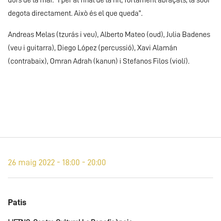
durs de la mar. “I per al final de la nit, fortament abraçats, la suor
degota directament. Això és el que queda”.
Andreas Melas (tzurás i veu), Alberto Mateo (oud), Julia Badenes
(veu i guitarra), Diego López (percussió), Xavi Alamán
(contrabaix), Omran Adrah (kanun) i Stefanos Filos (violí).
26 maig 2022 - 18:00 - 20:00
Patis