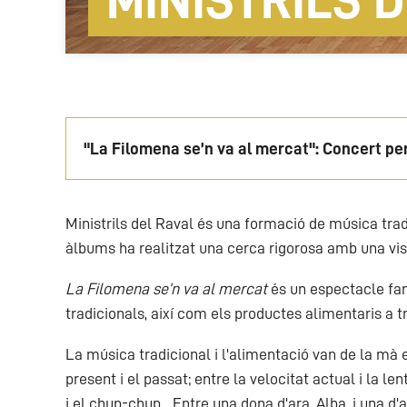
MINISTRILS 
"La Filomena se’n va al mercat": Concert per
Ministrils del Raval és una formació de música trad
àlbums ha realitzat una cerca rigorosa amb una vis
La Filomena se’n va al mercat
és un espectacle fam
tradicionals, així com els productes alimentaris a 
La música tradicional i l'alimentació van de la mà 
present i el passat; entre la velocitat actual i la le
i el chup-chup... Entre una dona d'ara, Alba, i una 