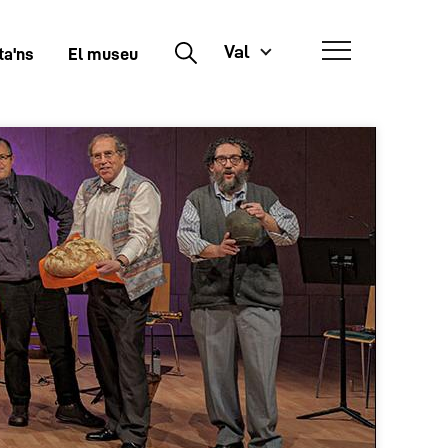
Val
Buscar
ta'ns
El museu