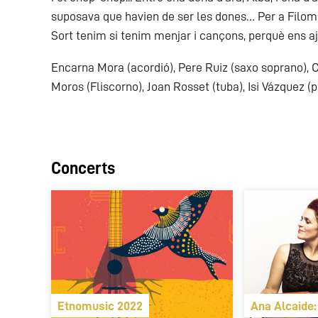
suposava que havien de ser les dones… Per a Filome
Sort tenim si tenim menjar i cançons, perquè ens aju
Encarna Mora (acordió), Pere Ruiz (saxo soprano), 
Moros (Fliscorno), Joan Rosset (tuba), Isi Vázquez (p
Concerts
Etnomusic 2022
Ana Alcaide: