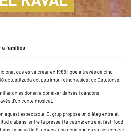
DEL RAVAL
 a famílies
icional que es va crear en 1988 i que a través de cinc
ió actualitzada del patrimoni etnomusical de Catalunya.
iliar on es donen a conéixer danses i cançons
través d'un conte musical.
en aquest espectacle. El grup proposa un diàleg entre el
ntitud d'abans; entre la pressa i la calma; entre el fast-food
d'abans, la seua tia Filomena, una dona que no va ser com se