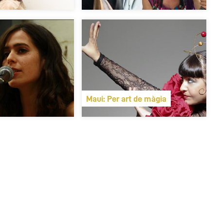
Maui: Per art de màgia