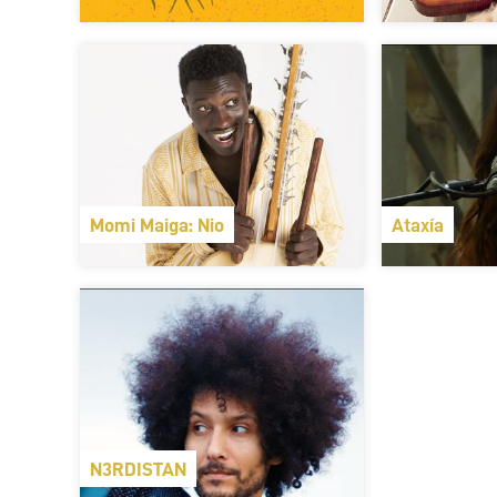
Momi Maiga: Nio
Ataxía
N3RDISTAN