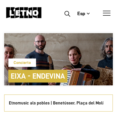
Esp
Buscar
Concierto
EIXA - ENDEVINA
Etnomusic als pobles | Benetússer. Plaça del Molí