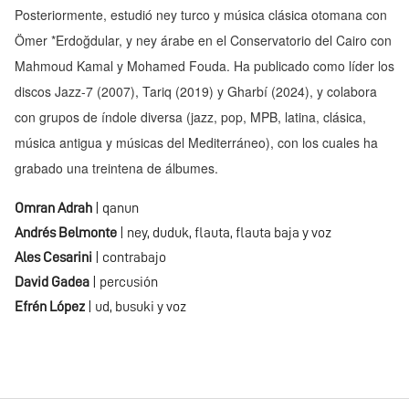
Posteriormente, estudió ney turco y música clásica otomana con
Ömer *Erdoğdular, y ney árabe en el Conservatorio del Cairo con
Mahmoud Kamal y Mohamed Fouda. Ha publicado como líder los
discos Jazz-7 (2007), Tariq (2019) y Gharbí (2024), y colabora
con grupos de índole diversa (jazz, pop, MPB, latina, clásica,
música antigua y músicas del Mediterráneo), con los cuales ha
grabado una treintena de álbumes.
Omran Adrah
| qanun
Andrés Belmonte
| ney, duduk, flauta, flauta baja y voz
Ales Cesarini
| contrabajo
David Gadea
| percusión
Efrén López
| ud, busuki y voz