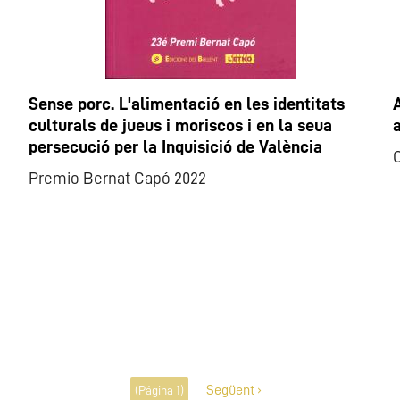
Sense porc. L'alimentació en les identitats
culturals de jueus i moriscos i en la seua
a
persecució per la Inquisició de València
Premio Bernat Capó 2022
Paginación
Següent ›
(Página 1)
Siguiente