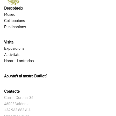
Descobreix
Museu
Col·leccions
Publicacions
Visita
Exposicions
Activitats
Horaris i entrades
Apunta't al nostre Butlletí
Contacte
Carrer Corona, 36
46003 València
+34 963 883 614