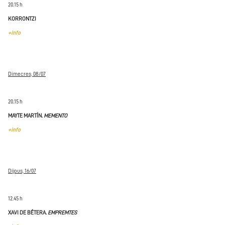
20.15 h
KORRONTZI
+info
Dimecres, 08/07
20.15 h
MAYTE MARTÍN.
MEMENTO
+info
Dijous, 16/07
12.45 h
XAVI DE BÉTERA.
EMPREMTES