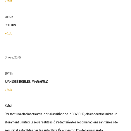
+info
20.15 h
COETUS
+info
Dijous, 23/07
20.15 h
JUAN JOSÉ ROBLES.
IN-QUIETUD
+Info
AVÍS!
Per motius relacionats amb la crisi sanitària de la COVID-19, els concerts tindran un
aforament limitat i la seua realització s'adaptarà a les recomanacions sanitàries i de
seguretat establides per les autoritats. És obligatori l'ús de la mascareta