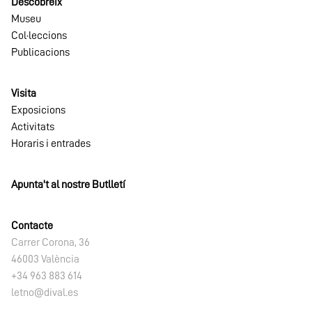
Descobreix
Museu
Col·leccions
Publicacions
Visita
Exposicions
Activitats
Horaris i entrades
Apunta't al nostre Butlletí
Contacte
Carrer Corona, 36
46003 València
+34 963 883 614
letno@dival.es