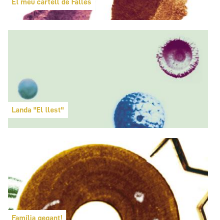
El meu cartell de Falles
Landa "El llest"
Família gegant!