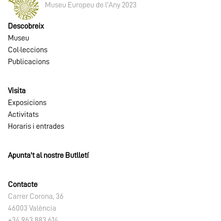
Museu Europeu de l'Any 2023
Descobreix
Museu
Col·leccions
Publicacions
Visita
Exposicions
Activitats
Horaris i entrades
Apunta't al nostre Butlletí
Contacte
Carrer Corona, 36
46003 València
+34 963 883 614