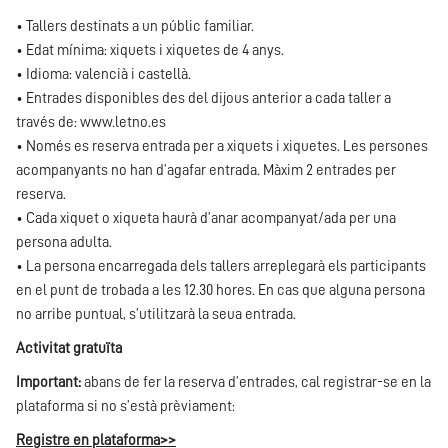
• Tallers destinats a un públic familiar.
• Edat mínima: xiquets i xiquetes de 4 anys.
• Idioma: valencià i castellà.
• Entrades disponibles des del dijous anterior a cada taller a
través de:
www.letno.es
• Només es reserva entrada per a xiquets i xiquetes. Les persones
acompanyants no han d’agafar entrada. Màxim 2 entrades per
reserva.
• Cada xiquet o xiqueta haurà d’anar acompanyat/ada per una
persona adulta.
• La persona encarregada dels tallers arreplegarà els participants
en el punt de trobada a les 12.30 hores. En cas que alguna persona
no arribe puntual, s’utilitzarà la seua entrada.
Activitat gratuïta
Important:
abans de fer la reserva d’entrades, cal registrar-se en la
plataforma si no s’està prèviament:
Registre en plataforma>>