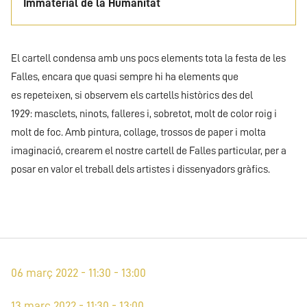
Immaterial de la Humanitat
El cartell condensa amb uns pocs elements tota la festa de les
Falles, encara que quasi sempre hi ha elements que
es repeteixen, si observem els cartells històrics des del
1929: masclets, ninots, falleres i, sobretot, molt de color roig i
molt de foc. Amb pintura, collage, trossos de paper i molta
imaginació, crearem el nostre cartell de Falles particular, per a
posar en valor el treball dels artistes i dissenyadors gràfics.
06 març 2022 - 11:30 - 13:00
13 març 2022 - 11:30 - 13:00