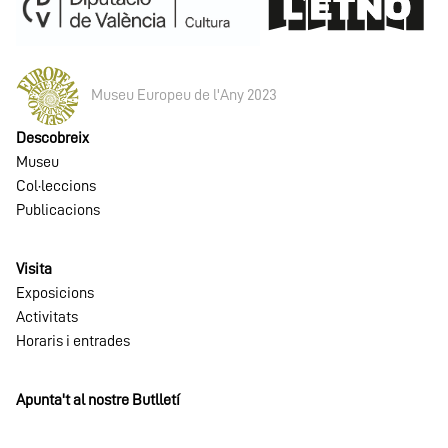
Museu Europeu de l'Any 2023
Descobreix
Museu
Col·leccions
Publicacions
Visita
Exposicions
Activitats
Horaris i entrades
Apunta't al nostre Butlletí