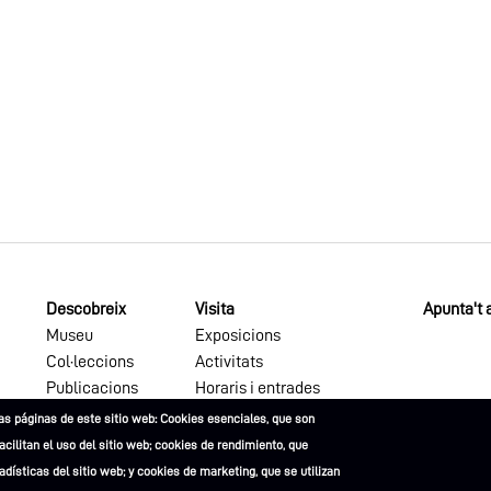
Descobreix
Visita
Apunta't a
Museu
Exposicions
Col·leccions
Activitats
Publicacions
Horaris i entrades
as páginas de este sitio web: Cookies esenciales, que son
facilitan el uso del sitio web; cookies de rendimiento, que
dísticas del sitio web; y cookies de marketing, que se utilizan