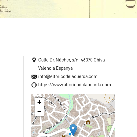
Calle Dr. Nácher, s/n
46370
Chiva
Valencia
Espanya
info@eltoricodelacuerda.com
https://www.eltoricodelacuerda.com
+
−