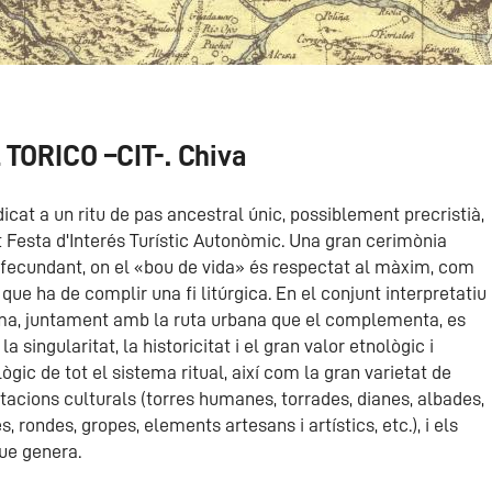
ORICO –CIT-. Chiva
icat a un ritu de pas ancestral únic, possiblement precristià,
 Festa d'Interés Turístic Autonòmic. Una gran cerimònia
i fecundant, on el «bou de vida» és respectat al màxim, com
que ha de complir una fi litúrgica. En el conjunt interpretatiu
ma, juntament amb la ruta urbana que el complementa, es
la singularitat, la historicitat i el gran valor etnològic i
ògic de tot el sistema ritual, així com la gran varietat de
acions culturals (torres humanes, torrades, dianes, albades,
, rondes, gropes, elements artesans i artístics, etc.), i els
ue genera.