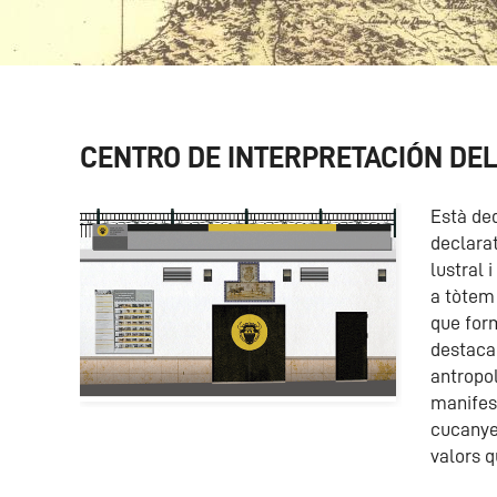
CENTRO DE INTERPRETACIÓN DEL T
Està ded
declarat
lustral 
a tòtem 
que for
destaca 
antropol
manifest
cucanyes
valors q