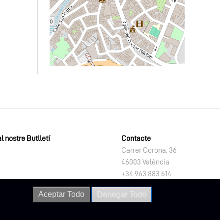
l nostre Butlletí
Contacte
Carrer Corona, 36
46003 València
+34 963 883 614
letno@dival.es
Aceptar Todo
Denegar Todo