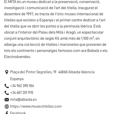
El MITA és un museu dedicat a la preservació, conservació,
investigació i comunicació de l'art del titella. Inaugurat el
desembre de 1997, es tracta de l'únic museu internacional de
titelles que existeix a Espanya i el primer centre dedicat a l'art
del titella que va obrir les portes a la península ibèrica. Està
ubicat a l'interior del Palau dels Milà i Aragó, un espectacular
conjunt arquitectònic de segle XV, amb més de 1.100 m², on
alberga una col·lecció de titelles i marionetes que provenen de
tots els continents i personatges famosos com ara Babalà o els
Electroduendes.
Plaça del Pintor Segrelles, 19
46860
Albaida
Valencia
Espanya
+34 962 390 186
+34 607 201 970
mita@albaida.es
https://www.museutitelles.com
Facebook