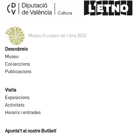
Museu Europeu de l'Any 2023
Descobreix
Museu
Col·leccions
Publicacions
Visita
Exposicions
Activitats
Horaris i entrades
Apunta't al nostre Butlletí