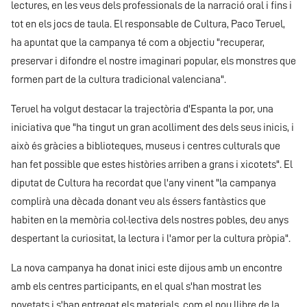
lectures, en les veus dels professionals de la narració oral i fins i
tot en els jocs de taula. El responsable de Cultura, Paco Teruel,
ha apuntat que la campanya té com a objectiu "recuperar,
preservar i difondre el nostre imaginari popular, els monstres que
formen part de la cultura tradicional valenciana".
Teruel ha volgut destacar la trajectòria d'Espanta la por, una
iniciativa que "ha tingut un gran acolliment des dels seus inicis, i
això és gràcies a biblioteques, museus i centres culturals que
han fet possible que estes històries arriben a grans i xicotets". El
diputat de Cultura ha recordat que l'any vinent "la campanya
complirà una dècada donant veu als éssers fantàstics que
habiten en la memòria col·lectiva dels nostres pobles, deu anys
despertant la curiositat, la lectura i l'amor per la cultura pròpia".
La nova campanya ha donat inici este dijous amb un encontre
amb els centres participants, en el qual s'han mostrat les
novetats i s'han entregat els materials, com el nou llibre de la