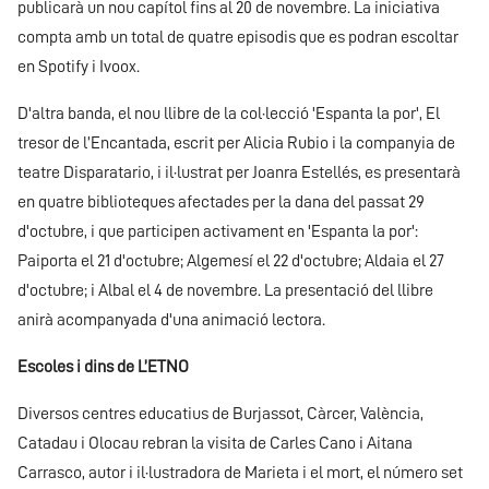
publicarà un nou capítol fins al 20 de novembre. La iniciativa
compta amb un total de quatre episodis que es podran escoltar
en Spotify i Ivoox.
D'altra banda, el nou llibre de la col·lecció 'Espanta la por', El
tresor de l’Encantada, escrit per Alicia Rubio i la companyia de
teatre Disparatario, i il·lustrat per Joanra Estellés, es presentarà
en quatre biblioteques afectades per la dana del passat 29
d'octubre, i que participen activament en 'Espanta la por':
Paiporta el 21 d'octubre; Algemesí el 22 d'octubre; Aldaia el 27
d'octubre; i Albal el 4 de novembre. La presentació del llibre
anirà acompanyada d'una animació lectora.
Escoles i dins de L’ETNO
Diversos centres educatius de Burjassot, Càrcer, València,
Catadau i Olocau rebran la visita de Carles Cano i Aitana
Carrasco, autor i il·lustradora de Marieta i el mort, el número set