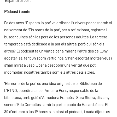
'Espanta la por'.
Pòdcast i conte
Fa dos anys, 'Espanta la por' va arribar a l'univers pòdcast amb el
naixement de 'Els noms de la por', per a reflexionar, registrar i
buscar quines són les pors de les persones adultes. La tercera
temporada està dedicada a la por als altres, però qui són els
altres? El pòdcast fa un viatge per a mirar a l'altre des de lluny i
acostar-se, fent un zoom vertiginós. S'han escoltat moltes veus i
s'han mirat a l'espill per a descobrir una veritat que pot
incomodar: nosaltres també som els altres dels altres.
'Els noms de la por' és una idea original de la Biblioteca de
L'ETNO, coordinada per Amparo Pons, responsable de la
biblioteca, amb guió d'Almudena Francés i Sara Sierra, disseny
sonor d'Edu Comelles i amb la participació de Hasan López. El
30 d'octubre a les 19 hores s'iniciarà el pòdcast, i cada dijous es