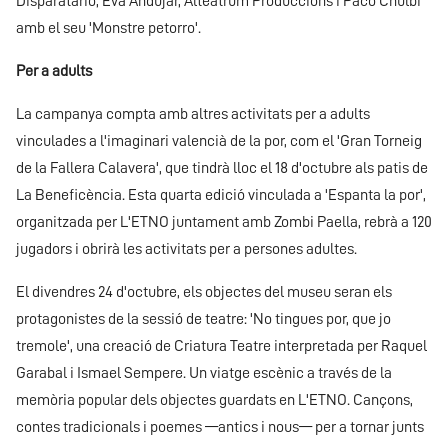
Disparatario, Eva Andújar, Alteatrum Produccions i Paco Chulbi
amb el seu 'Monstre petorro'.
Per a adults
La campanya compta amb altres activitats per a adults
vinculades a l'imaginari valencià de la por, com el 'Gran Torneig
de la Fallera Calavera', que tindrà lloc el 18 d'octubre als patis de
La Beneficència. Esta quarta edició vinculada a 'Espanta la por',
organitzada per L'ETNO juntament amb Zombi Paella, rebrà a 120
jugadors i obrirà les activitats per a persones adultes.
El divendres 24 d'octubre, els objectes del museu seran els
protagonistes de la sessió de teatre: 'No tingues por, que jo
tremole', una creació de Criatura Teatre interpretada per Raquel
Garabal i Ismael Sempere. Un viatge escènic a través de la
memòria popular dels objectes guardats en L'ETNO. Cançons,
contes tradicionals i poemes —antics i nous— per a tornar junts