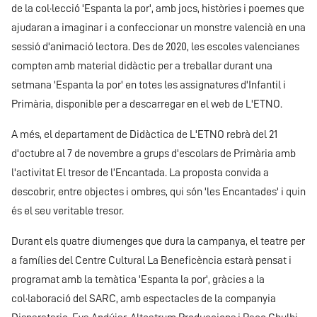
de la col·lecció 'Espanta la por', amb jocs, històries i poemes que
ajudaran a imaginar i a confeccionar un monstre valencià en una
sessió d'animació lectora. Des de 2020, les escoles valencianes
compten amb material didàctic per a treballar durant una
setmana 'Espanta la por' en totes les assignatures d'Infantil i
Primària, disponible per a descarregar en el web de L'ETNO.
A més, el departament de Didàctica de L'ETNO rebrà del 21
d'octubre al 7 de novembre a grups d'escolars de Primària amb
l'activitat El tresor de l’Encantada. La proposta convida a
descobrir, entre objectes i ombres, qui són 'les Encantades' i quin
és el seu veritable tresor.
Durant els quatre diumenges que dura la campanya, el teatre per
a famílies del Centre Cultural La Beneficència estarà pensat i
programat amb la temàtica 'Espanta la por', gràcies a la
col·laboració del SARC, amb espectacles de la companyia