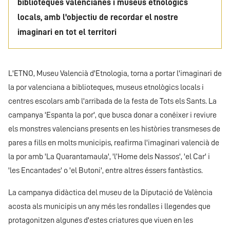
biblioteques valencianes i museus etnològics
locals, amb l'objectiu de recordar el nostre
imaginari en tot el territori
L'ETNO, Museu Valencià d'Etnologia, torna a portar l'imaginari de
la por valenciana a biblioteques, museus etnològics locals i
centres escolars amb l'arribada de la festa de Tots els Sants. La
campanya 'Espanta la por', que busca donar a conéixer i reviure
els monstres valencians presents en les històries transmeses de
pares a fills en molts municipis, reafirma l'imaginari valencià de
la por amb 'La Quarantamaula', 'l’Home dels Nassos', 'el Car' i
'les Encantades' o 'el Butoni', entre altres éssers fantàstics.
La campanya didàctica del museu de la Diputació de València
acosta als municipis un any més les rondalles i llegendes que
protagonitzen algunes d'estes criatures que viuen en les