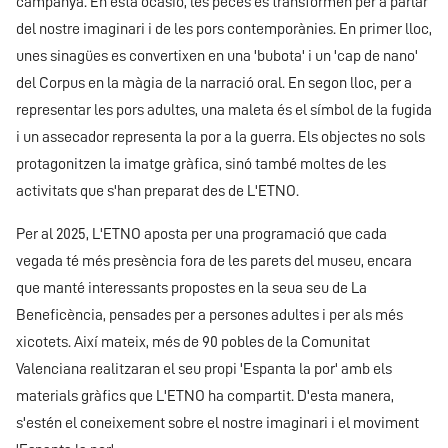
campanya. En esta ocasió, les peces es transformen per a parlar
del nostre imaginari i de les pors contemporànies. En primer lloc,
unes sinagües es convertixen en una 'bubota' i un 'cap de nano'
del Corpus en la màgia de la narració oral. En segon lloc, per a
representar les pors adultes, una maleta és el símbol de la fugida
i un assecador representa la por a la guerra. Els objectes no sols
protagonitzen la imatge gràfica, sinó també moltes de les
activitats que s'han preparat des de L'ETNO.
Per al 2025, L'ETNO aposta per una programació que cada
vegada té més presència fora de les parets del museu, encara
que manté interessants propostes en la seua seu de La
Beneficència, pensades per a persones adultes i per als més
xicotets. Així mateix, més de 90 pobles de la Comunitat
Valenciana realitzaran el seu propi 'Espanta la por' amb els
materials gràfics que L'ETNO ha compartit. D'esta manera,
s'estén el coneixement sobre el nostre imaginari i el moviment