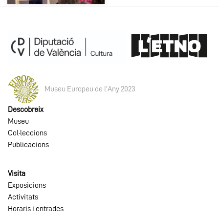
Museu Europeu de l'Any 2023
Descobreix
Museu
Col·leccions
Publicacions
Visita
Exposicions
Activitats
Horaris i entrades