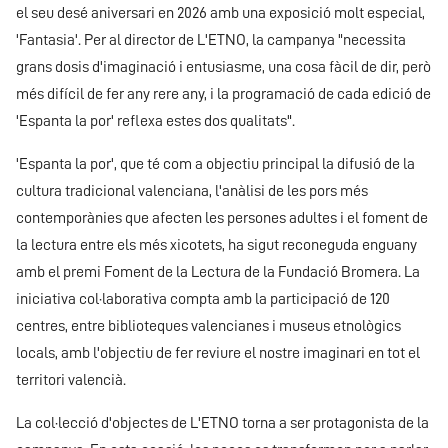
el seu desé aniversari en 2026 amb una exposició molt especial,
'Fantasia'. Per al director de L'ETNO, la campanya "necessita
grans dosis d'imaginació i entusiasme, una cosa fàcil de dir, però
més difícil de fer any rere any, i la programació de cada edició de
'Espanta la por' reflexa estes dos qualitats".
'Espanta la por', que té com a objectiu principal la difusió de la
cultura tradicional valenciana, l'anàlisi de les pors més
contemporànies que afecten les persones adultes i el foment de
la lectura entre els més xicotets, ha sigut reconeguda enguany
amb el premi Foment de la Lectura de la Fundació Bromera. La
iniciativa col·laborativa compta amb la participació de 120
centres, entre biblioteques valencianes i museus etnològics
locals, amb l'objectiu de fer reviure el nostre imaginari en tot el
territori valencià.
La col·lecció d'objectes de L'ETNO torna a ser protagonista de la