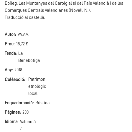
Epíleg. Les Muntanyes del Caroig al si del País Valencià i de les
Comarques Centrals Valencianes (Novell, N.).
Traducció al castellà.
Autor
VV.AA.
Preu
18,72 €
Tenda
La
Benebotiga
Any
2018
Col·lecció
Patrimoni
etnològic
local
Enquadernació
Rústica
Pàgines
200
Idioma
Valencià
/