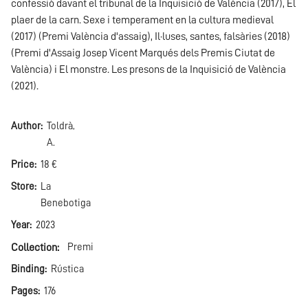
confessió davant el tribunal de la Inquisició de València (2017), El
plaer de la carn. Sexe i temperament en la cultura medieval
(2017) (Premi València d'assaig), Il·luses, santes, falsàries (2018)
(Premi d'Assaig Josep Vicent Marqués dels Premis Ciutat de
València) i El monstre. Les presons de la Inquisició de València
(2021).
Author
Toldrà,
A.
Price
18 €
Store
La
Benebotiga
Year
2023
Collection
Premi
Binding
Rústica
Pages
176