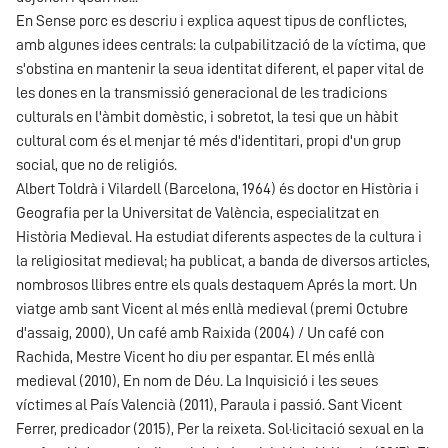
En Sense porc es descriu i explica aquest tipus de conflictes,
amb algunes idees centrals: la culpabilització de la víctima, que
s'obstina en mantenir la seua identitat diferent, el paper vital de
les dones en la transmissió generacional de les tradicions
culturals en l'àmbit domèstic, i sobretot, la tesi que un hàbit
cultural com és el menjar té més d'identitari, propi d'un grup
social, que no de religiós.
Albert Toldrà i Vilardell (Barcelona, 1964) és doctor en Història i
Geografia per la Universitat de València, especialitzat en
Història Medieval. Ha estudiat diferents aspectes de la cultura i
la religiositat medieval; ha publicat, a banda de diversos articles,
nombrosos llibres entre els quals destaquem Aprés la mort. Un
viatge amb sant Vicent al més enllà medieval (premi Octubre
d'assaig, 2000), Un café amb Raixida (2004) / Un café con
Rachida, Mestre Vicent ho diu per espantar. El més enllà
medieval (2010), En nom de Déu. La Inquisició i les seues
víctimes al País Valencià (2011), Paraula i passió. Sant Vicent
Ferrer, predicador (2015), Per la reixeta. Sol·licitació sexual en la