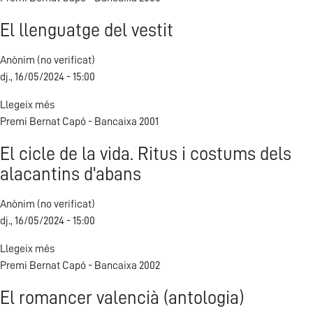
pels
El llenguatge del vestit
molins
d'aigua
Anònim (no verificat)
de
dj., 16/05/2024 - 15:00
la
Safor
Llegeix més
sobre
Premi Bernat Capó - Bancaixa 2001
El
llenguatge
El cicle de la vida. Ritus i costums dels
del
alacantins d'abans
vestit
Anònim (no verificat)
dj., 16/05/2024 - 15:00
Llegeix més
sobre
Premi Bernat Capó - Bancaixa 2002
El
cicle
El romancer valencià (antologia)
de