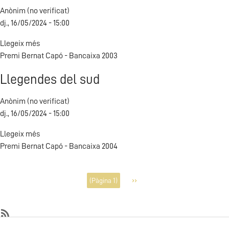
la
Anònim (no verificat)
vida.
dj., 16/05/2024 - 15:00
Ritus
i
Llegeix més
sobre
costums
Premi Bernat Capó - Bancaixa 2003
El
dels
romancer
alacantins
Llegendes del sud
valencià
d'abans
(antologia)
Anònim (no verificat)
dj., 16/05/2024 - 15:00
Llegeix més
sobre
Premi Bernat Capó - Bancaixa 2004
Llegendes
del
sud
Paginació
››
(Pàgina 1)
Pàgina
següent
SubscribeSubscriu-