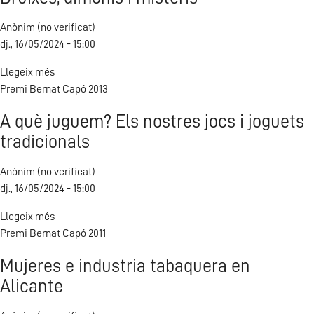
terres
Anònim (no verificat)
valencianes
dj., 16/05/2024 - 15:00
Llegeix més
sobre
Premi Bernat Capó 2013
Bruixes,
dimonis
A què juguem? Els nostres jocs i joguets
i
tradicionals
misteris
Anònim (no verificat)
dj., 16/05/2024 - 15:00
Llegeix més
sobre
Premi Bernat Capó 2011
A
què
Mujeres e industria tabaquera en
juguem?
Alicante
Els
nostres