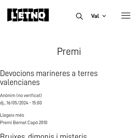
Val
Buscar
Premi
Devocions marineres a terres
valencianes
Anònim (no verificat)
dj., 16/05/2024 - 15:00
Llegeix més
sobre
Premi Bernat Capó 2010
Devocions
marineres
Bruixes, dimonis i misteris
a