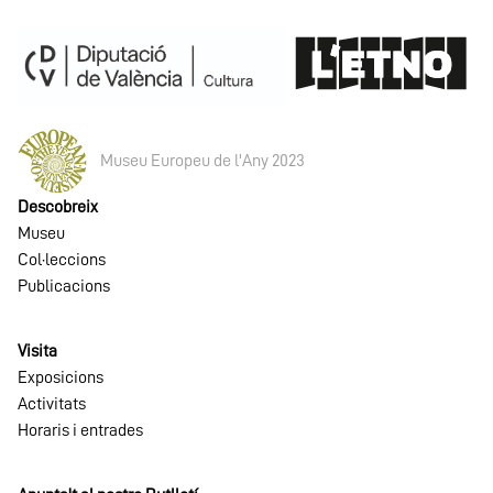
te
a
Premi
Museu Europeu de l'Any 2023
Descobreix
Museu
Col·leccions
Publicacions
Visita
Exposicions
Activitats
Horaris i entrades