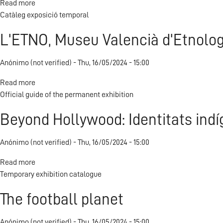
Read more
about
Catàleg exposició temporal
Imatges
de
L'ETNO, Museu Valencià d'Etnologia
mort:
representacions
Anónimo (not verified)
fotogràfiques
Thu, 16/05/2024 - 15:00
de
Read more
about
la
Official guide of the permanent exhibition
L'ETNO,
mort
Museu
ritualitzada
Beyond Hollywood: Identitats in
Valencià
d'Etnologia.
Anónimo (not verified)
Official
Thu, 16/05/2024 - 15:00
guide
Read more
about
in
Temporary exhibition catalogue
Beyond
English
Hollywood:
The football planet
Identitats
indígenes
Anónimo (not verified)
Nord-
Thu, 16/05/2024 - 15:00