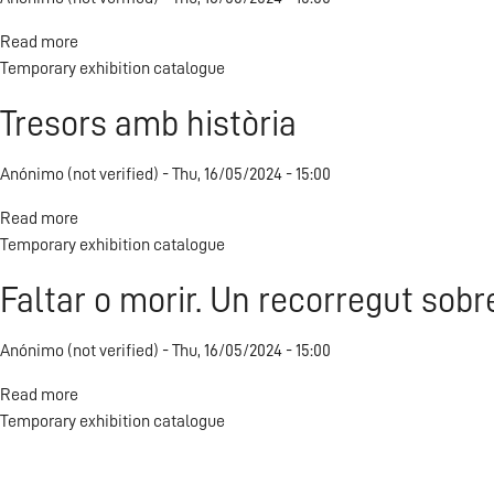
Americanes
Read more
about
Temporary exhibition catalogue
The
football
Tresors amb història
planet
Anónimo (not verified)
Thu, 16/05/2024 - 15:00
Read more
about
Temporary exhibition catalogue
Tresors
amb
Faltar o morir. Un recorregut sobr
història
Anónimo (not verified)
Thu, 16/05/2024 - 15:00
Read more
about
Temporary exhibition catalogue
Faltar
o
morir.