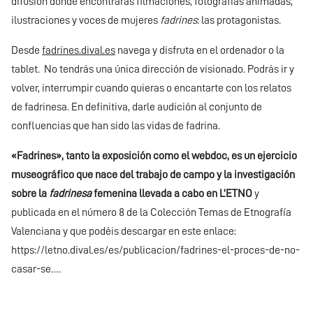
difusión donde encontrarás filmaciones, fotografías animadas,
ilustraciones y voces de mujeres
fadrines
: las protagonistas.
Desde
fadrines.dival.es
navega y disfruta en el ordenador o la
tablet. No tendrás una única dirección de visionado. Podrás ir y
volver, interrumpir cuando quieras o encantarte con los relatos
de fadrinesa. En definitiva, darle audición al conjunto de
confluencias que han sido las vidas de fadrina.
«Fadrines», tanto la exposición como el webdoc, es un ejercicio
museográfico que nace del trabajo de campo y la investigación
sobre la
fadrinesa
femenina llevada a cabo en L’ETNO
y
publicada en el número 8 de la Colección Temas de Etnografía
Valenciana y que podéis descargar en este enlace:
https://letno.dival.es/es/publicacion/fadrines-el-proces-de-no-
casar-se…
.