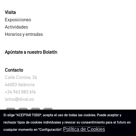
Visita
Exposiciones
Actividades
Horarios y entradas
Apúntate a nuestro Boletín
Contacto
Calle Corona, 36
46003 València
+34 963 883 614
letno@dival.es
Si elige "ACEPTAR TODO", acepta el uso de todas las cookies. Puede aceptar y
rechazar tipos de cookies individuales y revocar su consentimiento para el futuro en
Política de Cookies
cualquier momento en "Configuración".
L'ETNO. Museu Valencià d'Etnologia 2021