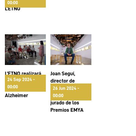
la Biblioteca de
00:00
L’ETNO
L’ETNO realizará
Joan Seguí,
24 Sep 2024 -
talleres dirigidos
director de
00:00
a enfermos de
L'ETNO, elegido
26 Jun 2024 -
Alzheimer
miembro del
00:00
jurado de los
Premios EMYA