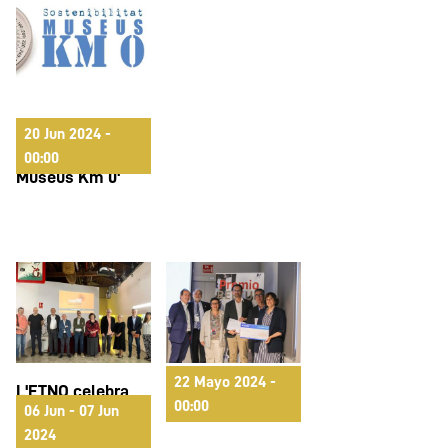
L’ETNO inaugura
20 Jun 2024 -
'Sostenibilitat.
00:00
Museus Km 0'
22 Mayo 2024 -
L'ETNO celebra
2024 | VI Premio
00:00
06 Jun - 07 Jun
unas Jornadas
REBIUN
2024
sobre museos y