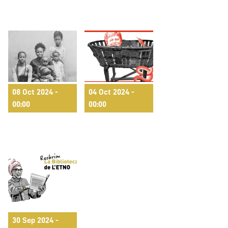
08 Oct 2024 -
04 Oct 2024 -
Vidas Minadas 25
Espanta la por!
00:00
00:00
años
2024
La reobertura de
30 Sep 2024 -