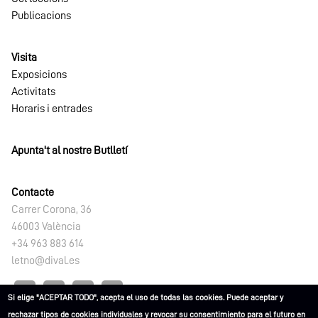
Publicacions
Visita
Exposicions
Activitats
Horaris i entrades
Apunta't al nostre Butlletí
Contacte
Carrer Corona, 36
46003 València
+34 963 883 614
letno@dival.es
Si elige "ACEPTAR TODO", acepta el uso de todas las cookies. Puede aceptar y
rechazar tipos de cookies individuales y revocar su consentimiento para el futuro en