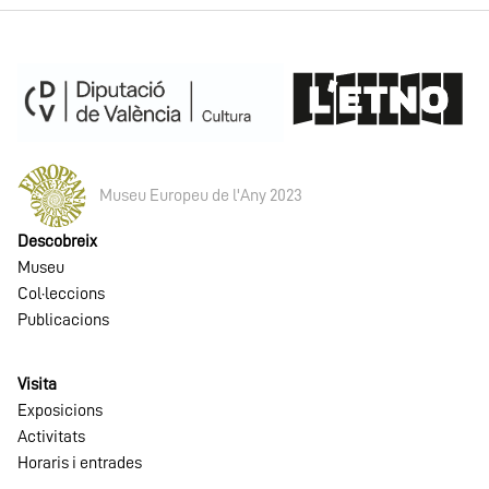
Museu Europeu de l'Any 2023
Descobreix
Museu
Col·leccions
Publicacions
Visita
Exposicions
Activitats
Horaris i entrades