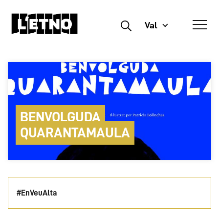
Val
Buscar
BENVOLGUDA
QUARANTAMAULA
#EnVeuAlta