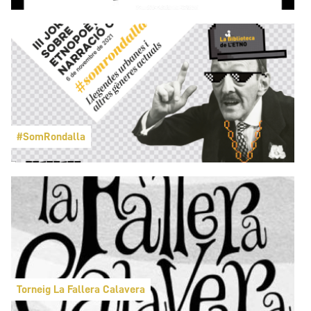
#SomRondalla
Torneig La Fallera Calavera