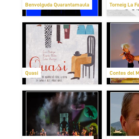
Benvolguda Quarantamaula
Torneig La F
Quasi
Contes del M