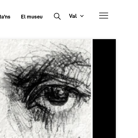
Val
Buscar
ta'ns
El museu