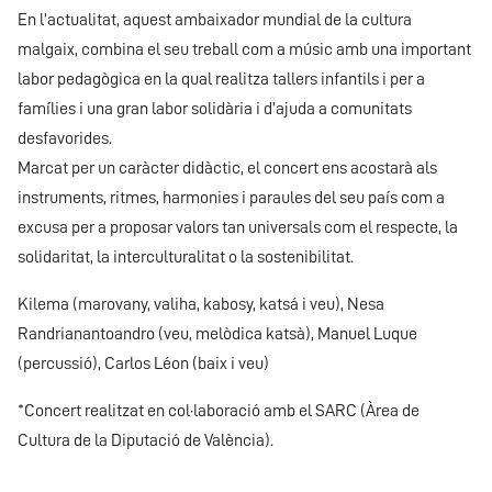
En l’actualitat, aquest ambaixador mundial de la cultura
malgaix, combina el seu treball com a músic amb una important
labor pedagògica en la qual realitza tallers infantils i per a
famílies i una gran labor solidària i d’ajuda a comunitats
desfavorides.
Marcat per un caràcter didàctic, el concert ens acostarà als
instruments, ritmes, harmonies i paraules del seu país com a
excusa per a proposar valors tan universals com el respecte, la
solidaritat, la interculturalitat o la sostenibilitat.
Kilema (marovany, valiha, kabosy, katsá i veu), Nesa
Randrianantoandro (veu, melòdica katsà), Manuel Luque
(percussió), Carlos Léon (baix i veu)
*Concert realitzat en col·laboració amb el SARC (Àrea de
Cultura de la Diputació de València).