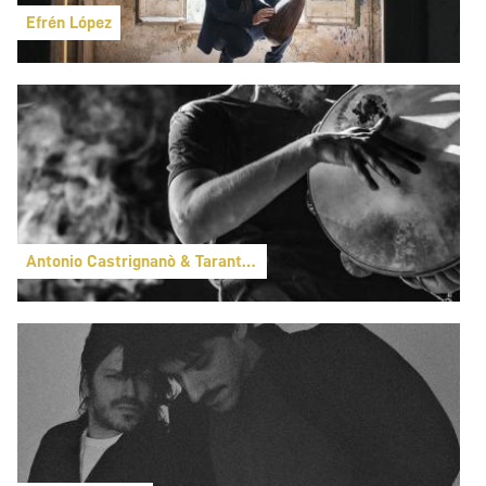
Efrén López
Antonio Castrignanò & Taranta Sounds