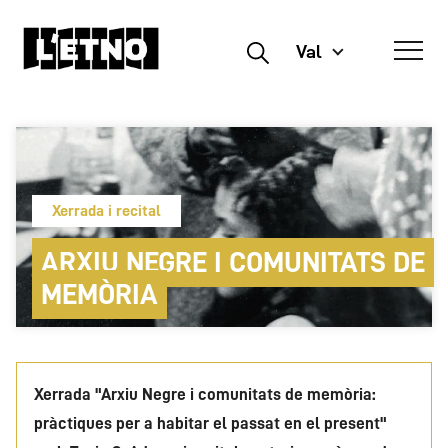
Val
Buscar
Xerrada i recital
ARXIU NEGRE I COMUNITATS DE
MEMÒRIA
Xerrada "Arxiu Negre i comunitats de memòria:
pràctiques per a habitar el passat en el present"