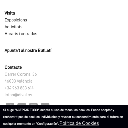
Visita
Exposicions
Activitats
Horaris i entrades
Apunta't al nostre Butlletí
Contacte
Carrer Corona, 36
46003 València
+34 963 883 614
letno@dival.es
Si elige "ACEPTAR TODO", acepta el uso de todas las cookies. Puede aceptar y
rechazar tipos de cookies individuales y revocar su consentimiento para el futuro en
Política de Cookies
cualquier momento en "Configuración".