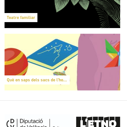
Teatre familiar
Què en saps dels sacs de l’home del sac?