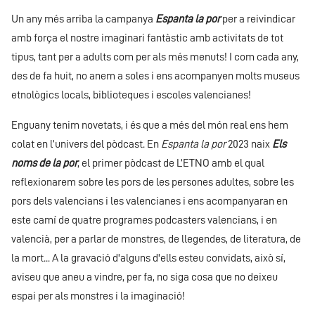
Un any més arriba la campanya
Espanta la por
per a reivindicar
amb força el nostre imaginari fantàstic amb activitats de tot
tipus, tant per a adults com per als més menuts! I com cada any,
des de fa huit, no anem a soles i ens acompanyen molts museus
etnològics locals, biblioteques i escoles valencianes!
Enguany tenim novetats, i és que a més del món real ens hem
colat en l’univers del pòdcast. En
Espanta la por
2023 naix
Els
noms de la por
, el primer pòdcast de L’ETNO amb el qual
reflexionarem sobre les pors de les persones adultes, sobre les
pors dels valencians i les valencianes i ens acompanyaran en
este camí de quatre programes podcasters valencians, i en
valencià, per a parlar de monstres, de llegendes, de literatura, de
la mort... A la gravació d'alguns d'ells esteu convidats, això sí,
aviseu que aneu a vindre, per fa, no siga cosa que no deixeu
espai per als monstres i la imaginació!