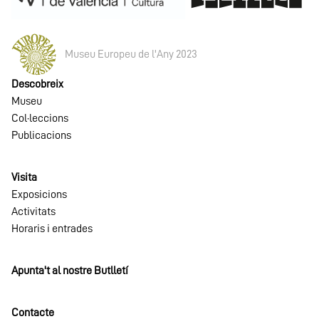
Museu Europeu de l'Any 2023
Descobreix
Museu
Col·leccions
Publicacions
Visita
Exposicions
Activitats
Horaris i entrades
Apunta't al nostre Butlletí
Contacte