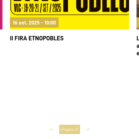
16 set. 2025 - 10:00
II FIRA ETNOPOBLES
Paginació
‹‹
››
(Pàgina 2)
Pàgina
Pàgina
anterior
següent