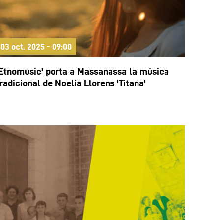
03 oct. 2025 - 09:00
'Etnomusic' porta a Massanassa la música
tradicional de Noelia Llorens 'Titana'