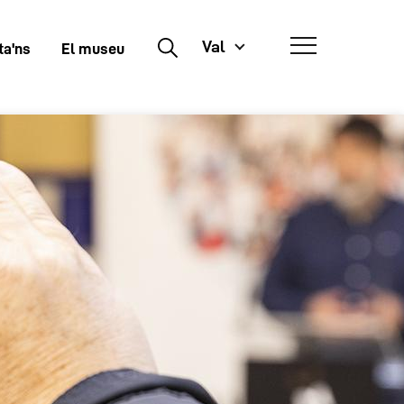
Val
Buscar
ta'ns
El museu