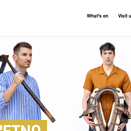
What's on
Visit 
Menú
superior