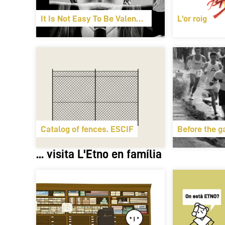
It Is Not Easy To Be Valencian
L'or roig
Catalog of fences. ESCIF
Before the g
... visita L'Etno en família