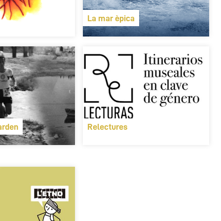
La mar èpica
arden
Relectures