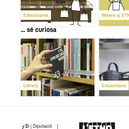
Ethnotravel
Where is ET
... sé curiosa
Library
Collections