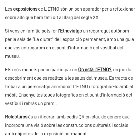
Les
exposicions
de L'ETNO són un bon aparador per a reflexionar
sobre allò que hem fet i dit al llarg del segle XX.
Si vens en família pots fer l
'Etnoviatge
un recorregut autònom
per la sala de “La ciutat” de l'exposició permanent, amb una guia
que vos entregarem en el punt d'informació del vestíbul del
museu.
Els més menuts poden participar en
On està L’ETNO?
, un joc de
descobriment que es realitza a les sales del museu. Es tracta de
trobar a un personatge anomenat L'ETNO i fotografiar-lo amb el
mòbil. Ensenya les teues fotografies en el punt d'informació del
vestíbul i rebràs un premi.
Relectures
és un itinerari amb codis QR en clau de gènere que
incorpora una visió sobre les construccions culturals i socials
amb objectes de la exposició permanent.