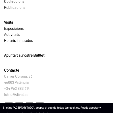
Col·leccions
Publicacions
Visita
Exposicions
Activitats
Horaris i entrades
Apunta't al nostre Butlletí
Contacte
Carrer Corona, 36
46003 València
+34 963 883 614
letno@dival.es
Si elige "ACEPTAR TODO", acepta el uso de todas las cookies. Puede aceptar y