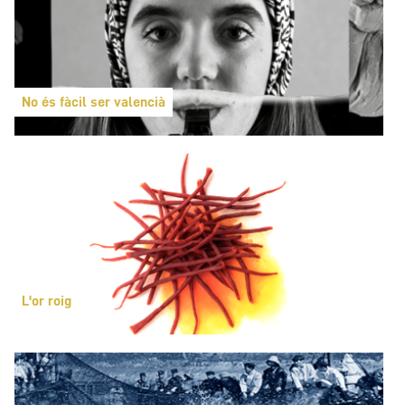
No és fàcil ser valencià
L'or roig