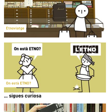
Etnoviatge
On està ETNO?
... sigues curiosa