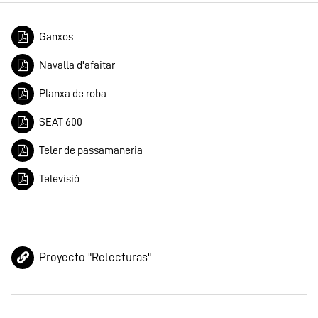
Ganxos
Navalla d'afaitar
Planxa de roba
SEAT 600
Teler de passamaneria
Televisió
Proyecto "Relecturas"