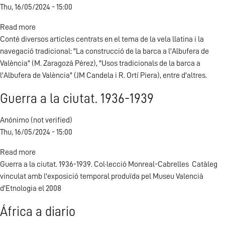
Thu, 16/05/2024 - 15:00
Read more
about
Conté diversos articles centrats en el tema de la vela llatina i la
La
navegació tradicional: "La construcció de la barca a l'Albufera de
Vela
València" (M. Zaragozá Pérez), "Usos tradicionals de la barca a
llatina
l'Albufera de València" (JM Candela i R. Ortí Piera), entre d'altres.
Guerra a la ciutat. 1936-1939
Anónimo (not verified)
Thu, 16/05/2024 - 15:00
Read more
about
Guerra a la ciutat. 1936-1939. Col·lecció Monreal-Cabrelles Catàleg
Guerra
vinculat amb l'exposició temporal produïda pel Museu Valencià
a
d'Etnologia el 2008
la
ciutat.
África a diario
1936-
1939