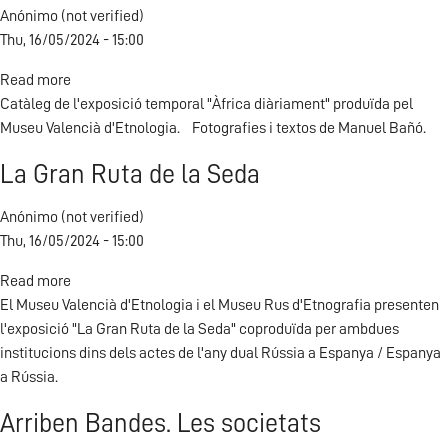
Anónimo (not verified)
Thu, 16/05/2024 - 15:00
Read more
about
Catàleg de l'exposició temporal "Àfrica diàriament" produïda pel
África
Museu Valencià d'Etnologia. Fotografies i textos de Manuel Bañó.
a
diario
La Gran Ruta de la Seda
Anónimo (not verified)
Thu, 16/05/2024 - 15:00
Read more
about
El Museu Valencià d'Etnologia i el Museu Rus d'Etnografia presenten
La
l'exposició "La Gran Ruta de la Seda" coproduïda per ambdues
Gran
institucions dins dels actes de l'any dual Rússia a Espanya / Espanya
Ruta
a Rússia.
de
la
Arriben Bandes. Les societats
Seda