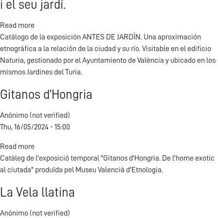
i el seu jardí.
Read more
about
Catálogo de la exposición ANTES DE JARDÍN. Una aproximación
Abans
etnográfica a la relación de la ciudad y su río. Visitable en el edificio
del
Naturia, gestionado por el Ayuntamiento de València y ubicado en los
jardí.
mismos Jardines del Turia.
Una
aproximació
Gitanos d'Hongria
etnogràfica
a
Anónimo (not verified)
les
Thu, 16/05/2024 - 15:00
relacions
entre
Read more
about
la
Catàleg de l'exposició temporal "Gitanos d'Hongria. De l'home exotic
Gitanos
ciutat
al ciutada" produïda pel Museu Valencià d'Etnologia.
d'Hongria
i
el
La Vela llatina
seu
jardí.
Anónimo (not verified)