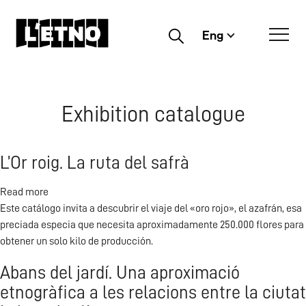
Eng
Buscar
Exhibition catalogue
L’Or roig. La ruta del safrà
Read more
about
Este catálogo invita a descubrir el viaje del «oro rojo», el azafrán, esa
L’Or
preciada especia que necesita aproximadamente 250.000 flores para
roig.
obtener un solo kilo de producción.
La
ruta
Abans del jardí. Una aproximació
del
etnogràfica a les relacions entre la ciutat
safrà