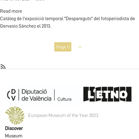
Read more
about
Catàleg de l'exposició temporal "Despareguts" del fotoperiodista de
Desapareguts
Gervasio Sánchez el 2013.
Pagination
››
(Page 1)
Next
page
SubscribeSubscribe
to
Exhibition
catalogue
European Museum of the Year 2023
Discover
Museum