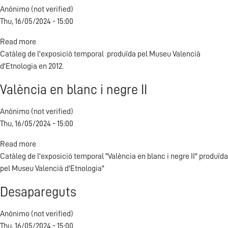
Anónimo (not verified)
Thu, 16/05/2024 - 15:00
Read more
about
Catàleg de l'exposició temporal produïda pel Museu Valencià
Arriben
d'Etnologia en 2012.
Bandes.
Les
València en blanc i negre II
societats
Anónimo (not verified)
Thu, 16/05/2024 - 15:00
Read more
about
Catàleg de l'exposició temporal "València en blanc i negre II" produïda
València
pel Museu Valencià d'Etnologia"
en
blanc
Desapareguts
i
negre
Anónimo (not verified)
II
Thu, 16/05/2024 - 15:00