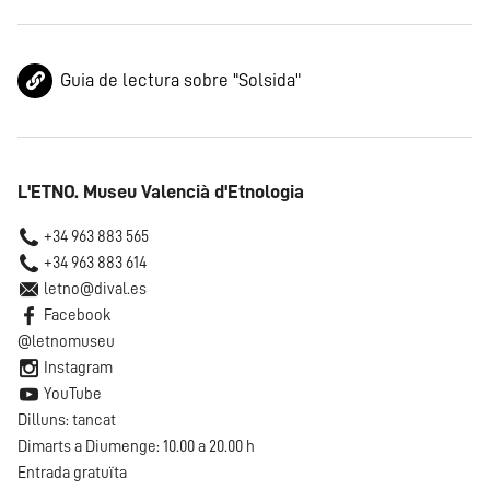
Guia de lectura sobre "Solsida"
L'ETNO. Museu Valencià d'Etnologia
+34 963 883 565
+34 963 883 614
letno@dival.es
Facebook
@letnomuseu
Instagram
YouTube
Dilluns: tancat
Dimarts a Diumenge: 10.00 a 20.00 h
Entrada gratuïta